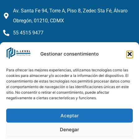
Av. Santa Fe 94, Torre A, Piso 8, Zedec Sta Fé, Álvaro
Obregón, 01210, CDMX
55 4515 9477
contacto@a-levelconsulting.com
Gestionar consentimiento
LinkedIn
Aviso de Privacidad
Para ofrecer las mejores experiencias, utilizamos tecnologías como las
cookies para almacenar y/o acceder a la información del dispositivo. El
Política de Privacidad
consentimiento de estas tecnologías nos permitirá procesar datos como
el comportamiento de navegación o las identificaciones únicas en este
sitio. No consentir o retirar el consentimiento, puede afectar
negativamente a ciertas características y funciones.
Aceptar
Denegar
© 2025 A-Level Consulting S. de R.L. de C.V. Todos los